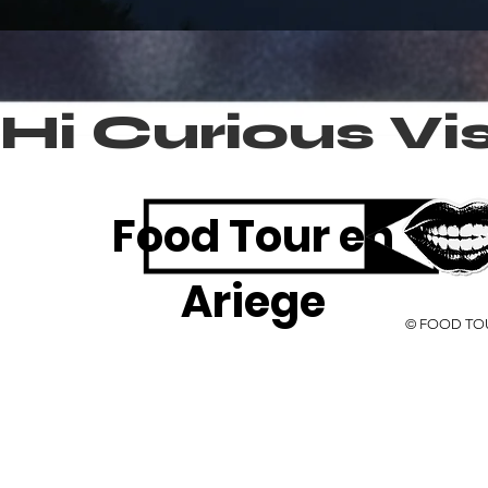
Hi Curious Vis
Food Tour en
Ariege
© FOOD TOUR