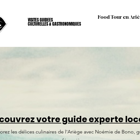
Food Tour en Ariè
VISITES GUIDEES
VISITES GUIDEES
CULTURELLES & GASTRONOMIQUES
CULTURELLES & GASTRONOMIQUES
couvrez votre guide experte loc
orez les délices culinaires de l'Ariège avec Noémie de Bono, 