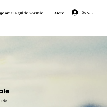
Se connecter
ge avec la guide Noémie
More
ale
guide