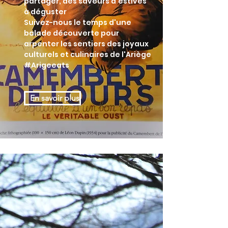
partager, des saveurs d'estives
à déguster
Suivez-nous le temps d'une
balade découverte pour
arpenter les sentiers des joyaux
culturels et culinaires de l'Ariège
#Arigeeats
En savoir plus