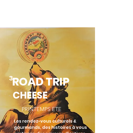
3.
ROAD TRIP
CHEESE
PRINTEMPS ETE
Les rendez-vous culturels &
gourmands, des histoires à vous