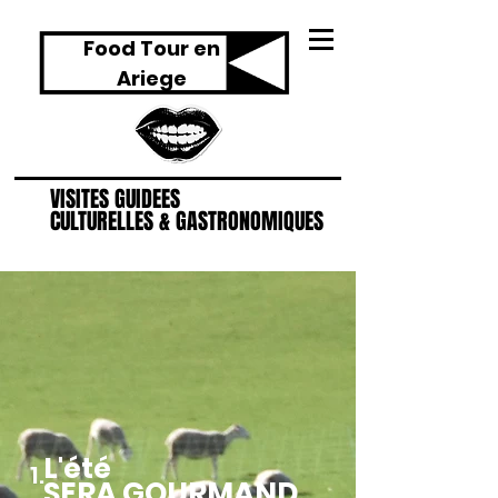
Food Tour en
Ariege
VISITES GUIDEES
VISITES GUIDEES
CULTURELLES & GASTRONOMIQUES
CULTURELLES & GASTRONOMIQUES
L'été
1.
SERA GOURMAND