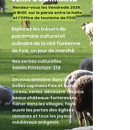
Rendez-vous les Vendredis 2026
à 9h30 sur le parvis entre la halle
et l'Office de tourisme de FOIX
Explorez les trésors du
patrimoine culturel et
culinaire de la cité fuxéenne
de Foix, un jour de marché
Nos sorties culturelles
Saison Printemps- Eté
On vous emmène dans les plus
belles capitales Foix et Saint-
Girons, venez découvrir les plus
beaux châteaux-forteresses,
flâner dans les villages, faire
ouvrir les portes des églises
romanes et tous les joyaux
médiévaux ariègeois.