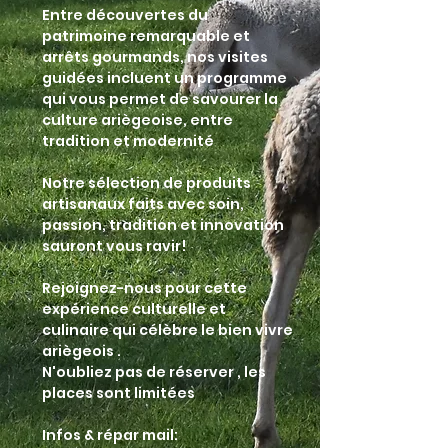
Entre découvertes du
patrimoine remarquable et
arrêts gourmands, nos visites
guidées incluent un programme
qui vous permet de savourer la
culture ariègeoise, entre
tradition et modernité
Notre sélection de produits
artisanaux faits avec soin,
passion, tradition et innovation
sauront vous ravir!
Rejoignez-nous pour cette
expérience culturelle et
culinaire qui célèbre le bien vivre
ariègeois .
N'oubliez pas de réserver , les
places sont limitées
Infos & répar mail: