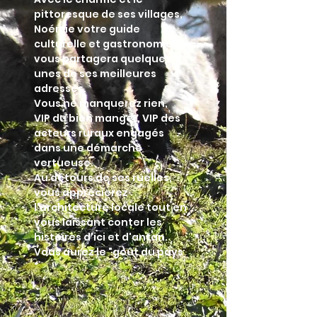
pittoresque de ses villages,
Noémie votre guide
culturelle et gastronomique
vous partagera quelques
unes de ses meilleures
adresses.
Vous ne manquerez rien,
VIP du bien manger, VIP des
acteurs ruraux engagés
dans une démarche
vertueuse.
Au détours de ses ruelles,
vous apprécierez
l'architecture locale tout en
vous laissant conter les
histoires d'ici et d'antan.
Vous aurez le "goût du pays
"