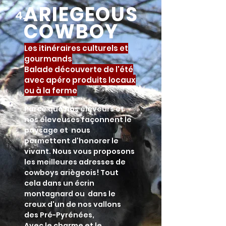
ARIEGEOUS
4.
COWBOY
Les itinéraires culturels et
gourmands
Balade découverte de l'été
avec apéro produits locaux
ou à la ferme
Parce que nos éleveurs et
nos éleveuses façonnent le
paysage et nous
permettent d'honorer le
vivant. Nous vous proposons
les meilleures adresses de
cowboys ariègeois! Tout
cela dans un écrin
montagnard ou dans le
creux d'un de nos vallons
des Pré-Pyrénées,
Avec le charme et le